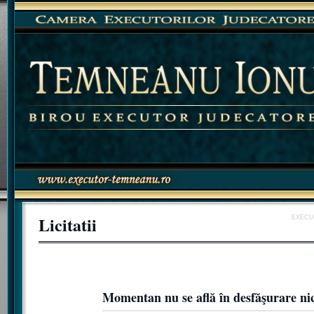
Licitatii
EXECU
Momentan nu se află în desfăşurare nici